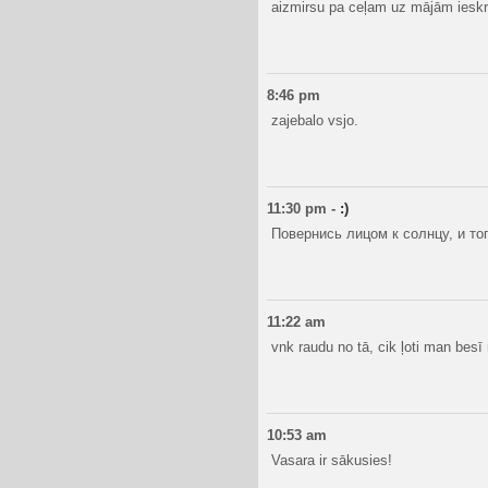
aizmirsu pa ceļam uz mājām ieskri
8:46 pm
zajebalo vsjo.
11:30 pm
-
:)
Повернись лицом к солнцу, и тог
11:22 am
vnk raudu no tā, cik ļoti man bes
10:53 am
Vasara ir sākusies!