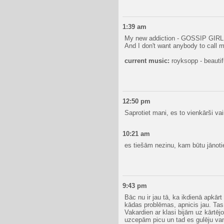
1:39 am
My new addiction - GOSSIP GIRL
And I don't want anybody to call
current music:
royksopp - beautif
12:50 pm
Saprotiet mani, es to vienkārši vai
10:21 am
es tiešām nezinu, kam būtu jānotie
9:43 pm
Bāc nu ir jau tā, ka ikdienā apkārt
kādas problēmas, apnicis jau. Tas i
Vakardien ar klasi bijām uz kārtēj
uzcepām picu un tad es gulēju van