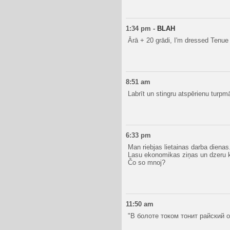
1:34 pm
-
BLAH
Ārā + 20 grādi, I'm dressed Tenue 
8:51 am
Labrīt un stingru atspērienu turpmā
6:33 pm
Man riebjas lietainas darba dienas.
Lasu ekonomikas ziņas un dzeru ka
Čo so mnoj?
11:50 am
"В болоте током тонит райский о