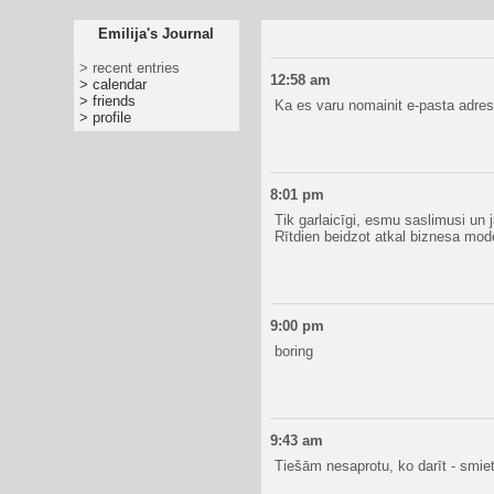
Emilija's Journal
> recent entries
12:58 am
> calendar
> friends
Ka es varu nomainit e-pasta adres
> profile
8:01 pm
Tik garlaicīgi, esmu saslimusi un
Rītdien beidzot atkal biznesa mode
9:00 pm
boring
9:43 am
Tiešām nesaprotu, ko darīt - smie