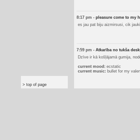
8:17 pm
-
pleasure come to my h
es jau pat biju aizmirsusi, cik jauk
7:59 pm
-
Atkarība no tukša desk
Dzīve ir kā košļājamā gumija, nodo
current mood:
ecstatic
current music:
bullet for my valen
> top of page