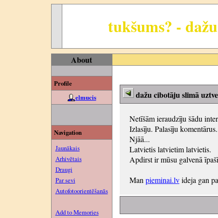
tukšums? - dažu 
About
Profile
dažu cibotāju slimā uztver
elmucis
Netīšām ieraudzīju šādu inter
Izlasīju. Palasīju komentārus.
Navigation
Njāā...
Jaunākais
Latvietis latvietim latvietis.
Arhivētais
Apdirst ir mūsu galvenā īpaš
Draugi
Man
pieminai.lv
ideja gan pa
Par sevi
Autofotoorientēšanās
Add to Memories