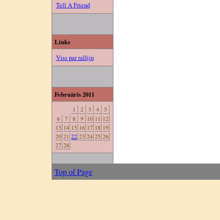
Tell A Friend
Links
Viss par ralliju
Februāris 2011
1
2
3
4
5
6
7
8
9
10
11
12
13
14
15
16
17
18
19
20
21
22
23
24
25
26
27
28
Top of Page