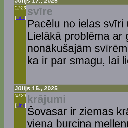
Jūlijs 17., 2025
12:23
svīre
[
Link
]
Pacēlu no ielas svīri
Lielākā problēma ar 
nonākušajām svīrēm i
ka ir par smagu, lai l
Jūlijs 15., 2025
09:20
krājumi
[
Link
]
Šovasar ir ziemas krā
viena burciņa melleņ