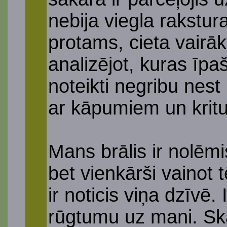
nebija viegla rakstur
protams, cieta vairā
analizējot, kuras īp
noteikti negribu nest 
ar kāpumiem un kritum
Mans brālis ir nolēmi
bet vienkārši vainot 
ir noticis viņa dzīvē.
rūgtumu uz mani. Ska