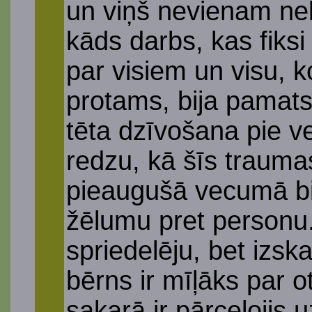
un viņš nevienam nebi
kāds darbs, kas fiksi
par visiem un visu, k
protams, bija pamats
tēta dzīvošana pie v
redzu, kā šīs traum
pieaugušā vecumā bija
žēlumu pret personu.
spriedelēju, bet izsk
bērns ir mīļāks par o
sakarā ir pārceļojis