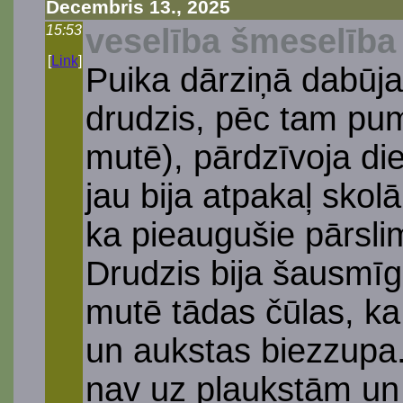
Decembris 13., 2025
15:53
veselība šmeselība
[
Link
]
Puika dārziņā dabūj
drudzis, pēc tam p
mutē), pārdzīvoja di
jau bija atpakaļ skol
ka pieaugušie pārslim
Drudzis bija šausmīg
mutē tādas čūlas, ka 
un aukstas biezzupa
nav uz plaukstām un