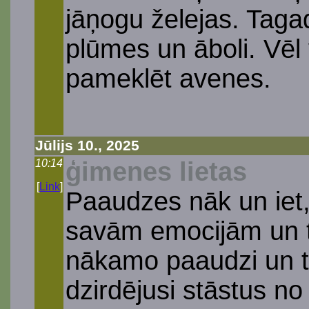
jāņogu želejas. Taga
plūmes un āboli. Vēl
pameklēt avenes.
Jūlijs 10., 2025
10:14
ģimenes lietas
[
Link
]
Paaudzes nāk un iet,
savām emocijām un t
nākamo paaudzi un t
dzirdējusi stāstus no