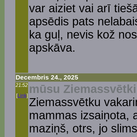
var aiziet vai arī tieš
apsēdis pats nelabais
ka guļ, nevis kož nost
apskāva.
Decembris 24., 2025
21:52
mūsu Ziemassvētki
[
Link
]
Ziemassvētku vakari
mammas izsaiņota, abi
maziņš, otrs, jo slims