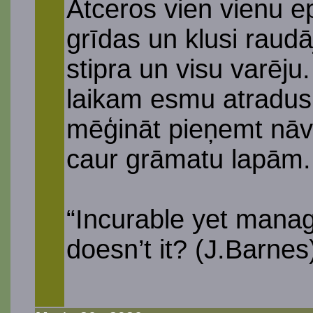
Atceros vien vienu ep
grīdas un klusi raudāj
stipra un visu varēju
laikam esmu atradusi
mēģināt pieņemt nāv
caur grāmatu lapām.
“Incurable yet manage
doesn’t it? (J.Barnes