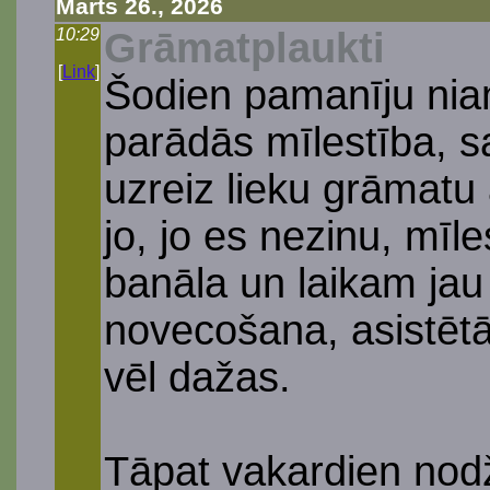
Marts 26., 2026
10:29
Grāmatplaukti
[
Link
]
Šodien pamanīju nian
parādās mīlestība, sa
uzreiz lieku grāmatu 
jo, jo es nezinu, mīle
banāla un laikam jau
novecošana, asistētā
vēl dažas.
Tāpat vakardien nodž