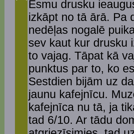
Esmu drusku ieaugusi
izkāpt no tā ārā. Pa
nedēļas nogalē puika
sev kaut kur drusku i
to vajag. Tāpat kā v
punktus par to, ko es
Sestdien bijām uz da
jaunu kafejnīcu. Muz
kafejnīca nu tā, ja ti
tad 6/10. Ar tādu dom
atgriezīsimies, tad uz