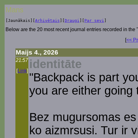
Mans
[Jaunākais][
Arhivētais
][
Draugi
][
Par sevi
]
Below are the 20 most recent journal entries recorded in the 
[
<< Pr
Maijs 4., 2026
21:57
identitāte
[
Link
]
"Backpack is part your
you are either going 
Bez mugursomas es j
ko aizmrsusi. Tur ir 