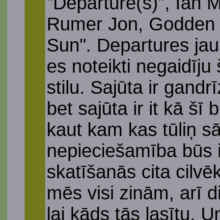
"Departure(s)", Ian
Rumer Jon, Godden J
Sun". Departures jau i
es noteikti negaidīj
stilu. Sajūta ir gandr
bet sajūta ir it kā šī
kaut kam kas tūliņ s
nepieciešamība būs i
skatīšanās cita cilv
mēs visi zinām, arī d
lai kāds tās lasītu.