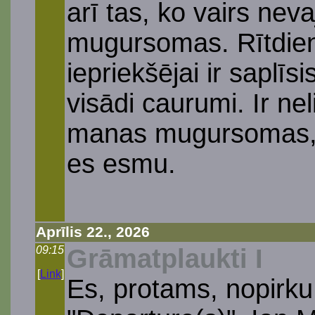
arī tas, ko vairs ne
mugursomas. Rītdien 
iepriekšējai ir saplīs
visādi caurumi. Ir ne
manas mugursomas, ti
es esmu.
Aprīlis 22., 2026
09:15
Grāmatplaukti I
[
Link
]
Es, protams, nopirku