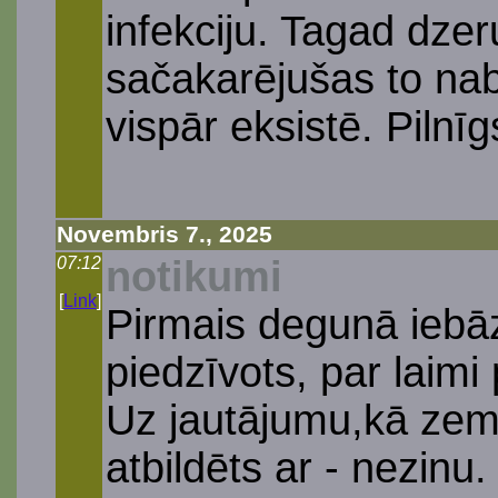
infekciju. Tagad dzeru
sačakarējušas to na
vispār eksistē. Pilnīgs
Novembris 7., 2025
07:12
notikumi
[
Link
]
Pirmais degunā iebāz
piedzīvots, par laimi 
Uz jautājumu,kā zem
atbildēts ar - nezinu.