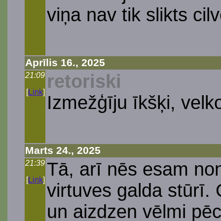
viņa nav tik slikts ci
Aprīlis 16., 2025
21:09
retoriski
[
Link
]
Izmežģīju īkšķi, velk
Marts 24., 2025
21:39
Tā, arī nēs esam non
[
Link
]
virtuves galda stūrī.
un aizdzen vēlmi pēc