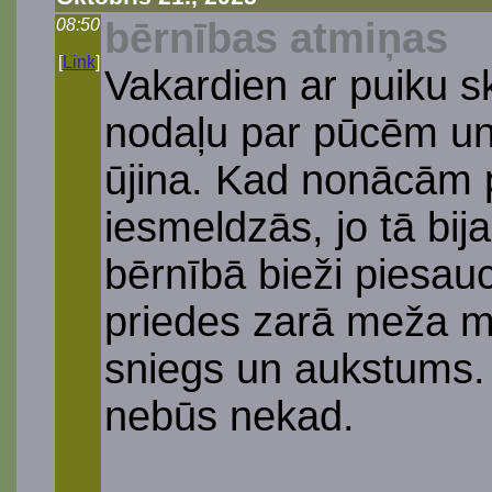
08:50
bērnības atmiņas
[
Link
]
Vakardien ar puiku s
nodaļu par pūcēm un 
ūjina. Kad nonācām p
iesmeldzās, jo tā bij
bērnībā bieži piesau
priedes zarā meža ma
sniegs un aukstums. 
nebūs nekad.