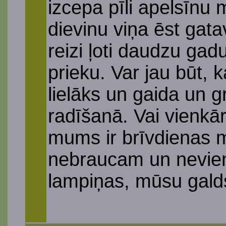
izcepa pīli apelsīnu
dievinu viņa ēst gat
reizi ļoti daudzu gad
prieku. Var jau būt, 
lielāks un gaida un g
radīšanā. Vai vienkār
mums ir brīvdienas 
nebraucam un neviens
lampiņas, mūsu gald