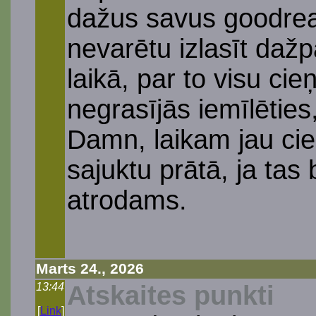
dažus savus goodrea
nevarētu izlasīt da
laikā, par to visu cieņ
negrasījās iemīlēties,
Damn, laikam jau cie
sajuktu prātā, ja tas 
atrodams.
Marts 24., 2026
13:44
Atskaites punkti
[
Link
]