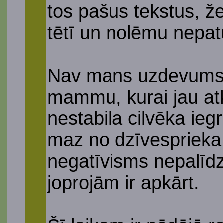
tos pašus tekstus, ž
tētī un nolēmu nepat
Nav mans uzdevums t
mammu, kurai jau atka
nestabila cilvēka ieg
maz no dzīvesprieka
negatīvisms nepalīdz 
joprojām ir apkārt.