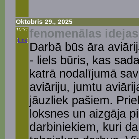
Oktobris 29., 2025
10:31
fenomenālas idejas
[
Link
]
Darbā būs āra aviāri
- liels būris, kas sa
katrā nodalījumā savi
aviāriju, jumtu aviār
jāuzliek pašiem. Prie
loksnes un aizgāja p
darbiniekiem, kuri da