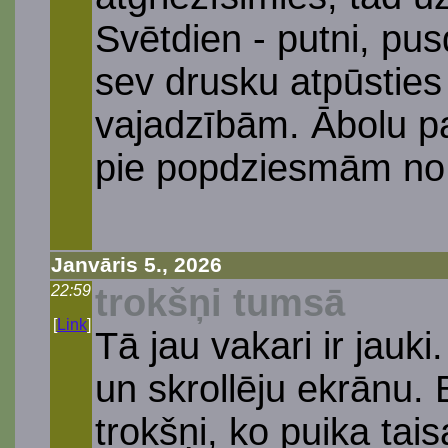
Svētdien - putni, pu
sev drusku atpūstie
vajadzībām. Ābolu p
pie popdziesmām no
Janvāris 5., 2026
22:59
trokšņi tumsā
[
Link
]
Tā jau vakari ir jauk
un skrollēju ekrānu. 
trokšņi, ko puika tais