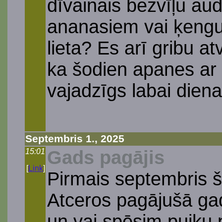
dīvainais bezvīļu au
ananasiem vai ķengur
lieta? Es arī gribu at
ka šodien apanes ar 
vajadzīgs labai diena
Septembris 1., 2025
15:01
Gads pagājis
[
Link
]
Pirmais septembris š
Atceros pagājušā gad
un vai spēsim puiku p