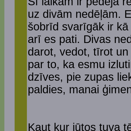
Šī laikam ir pēdējā r
uz divām nedēļām. Eg
šobrīd svarīgāk ir kā
arī es pati. Divas ne
darot, vedot, tīrot 
par to, ka esmu izlu
dzīves, pie zupas li
paldies, manai ģimen
Kaut kur jūtos tuva t