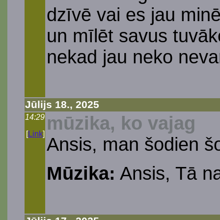
dzīvē vai es jau minē
un mīlēt savus tuvāko
nekad jau neko nevar
Jūlijs 18., 2025
14:29
mūzika, ko vajag
[
Link
]
Ansis, man šodien šo 
Mūzika:
Ansis, Tā na