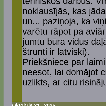
tehniskos darbus. Vīri
noklausījās, kas jād
un... paziņoja, ka v
varētu rāpot pa aviāri
jumtu būra vidus daļā 
štrunti ir latviski).
Priekšniece par laimi
neesot, lai domājot c
uzlikts, ar citu risinā
Oktobris 21., 2025