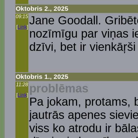
Oktobris 2., 2025
09:15
Jane Goodall. Gribēt
[
Link
]
nozīmīgu par viņas i
dzīvi, bet ir vienkāŗši 
Oktobris 1., 2025
11:28
problēmas
[
Link
]
Pa jokam, protams, be
jautrās apenes sievi
viss ko atrodu ir bā