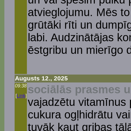
atvieglojumu. Mēs to 
grūtāki rīti un dumpī
labi. Audzinātājas k
ēstgribu un mierīgo d
Augusts 12., 2025
09:38
sociālās prasmes u
[
Link
]
vajadzētu vitamīnus 
cukura ogļhidrātu vai
tuvāk kaut gribas tāl