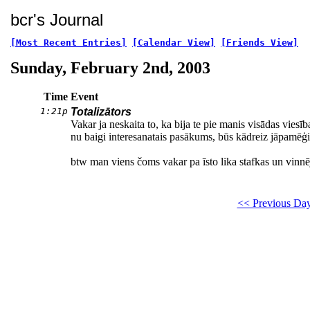
bcr's Journal
[Most Recent Entries]
[Calendar View]
[Friends View]
Sunday, February 2nd, 2003
Time
Event
1:21p
Totalizātors
Vakar ja neskaita to, ka bija te pie manis visādas vies
nu baigi interesanatais pasākums, būs kādreiz jāpamēģi
btw man viens čoms vakar pa īsto lika stafkas un vinnē
<< Previous Da