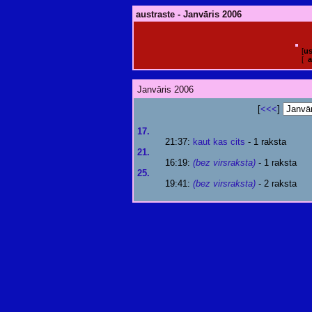
austraste - Janvāris 2006
[
us
[
a
Janvāris 2006
[
<<<
]
17.
21:37:
kaut kas cits
- 1 raksta
21.
16:19:
(bez virsraksta)
- 1 raksta
25.
19:41:
(bez virsraksta)
- 2 raksta