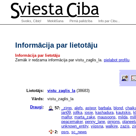
Sveiks, Cibiņ!
Meklēšana
Pirmā palīdzība
Info par Cibu...
Informācija par lietotāju
Informācija par lietotāju
Zemāk ir redzama informācija par vistu_zaglis_la.
pielabot profilu
.
Lietotājs:
vistu_zaglis_la
(38683)
Vārds:
vistu_zaglis_la
Draugi
:
57:
_zirgs
,
alefs
,
asteor
,
barbala
,
blond
,
chaik
jan09
,
jollka
,
josie
,
kashadura
,
kautskis
,
k
malfor
,
marta_zake
,
mausoons
,
milda
,
mil
peacemaker
,
penny_lane
,
pinjons
,
planeet
unknown_entity
,
viipsna
,
walkire
,
zazis
,
zi
2:
psrs
,
sc_news