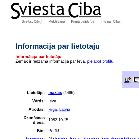
Sveiks, Cibiņ!
Meklēšana
Pirmā palīdzība
Info par Cibu...
Informācija par lietotāju
Informācija par lietotāju
Zemāk ir redzama informācija par Ieva.
pielabot profilu
.
Lietotājs:
mazais
(4486)
Vārds:
Ieva
Atrodas:
Rīga
,
Latvia
Dzimšanas
1982-10-15
diena:
Bio:
Patīk!