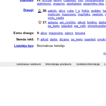
Intereses
:
21:
brīvība
,
bēniņi
,
cigaretes
,
foto
,
fotografēšana
,
optimisms
,
orgasms
,
pieskārieni
,
piparmētru tēja
,
Draugi
:
28:
aabols
,
alice
,
cuba
,
f_g
,
fjokla
,
goddes
,
ha
martcore
,
mausoons
,
mazheks
,
neetiski
,
vistu_zaglis
17:
aptauja
,
arii_cirsliitis
,
atkod
,
briidinu
,
darb
pa_leeto
,
paardod
,
par_velti
,
shnjorkurpiit
Esmu draugs:
4:
alice
,
mausoons
,
panco
,
tessera
Ņemās iekš:
7:
atkod
,
darbs
,
dizains
,
pa_leeto
,
paardod
,
smuki
Lietotāja tips
:
Bezmaksas lietotājs
(v
Lietošanas noteikumi
Informācijas privātums
Juridiskā informācija
L