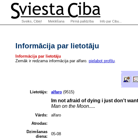
Sveiks, Cibiņ!
Meklēšana
Pirmā palīdzība
Info par Cibu...
Informācija par lietotāju
Informācija par lietotāju
Zemāk ir redzama informācija par alfaro.
pielabot profilu
.
Lietotājs:
alfaro
(9515)
Im not afraid of dying i just don't want 
Man on the Moon.....
Vārds:
alfaro
Atrodas:
Dzimšanas
05-08
diena: