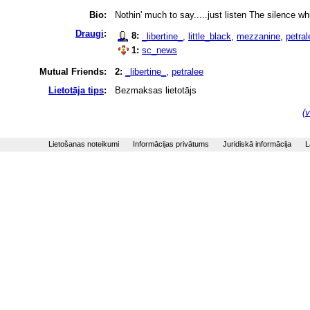
Bio:
Nothin' much to say.....just listen The silence whil
Draugi
:
8:
_libertine_
,
little_black
,
mezzanine
,
petral
1:
sc_news
Mutual Friends:
2:
_libertine_
,
petralee
Lietotāja tips
:
Bezmaksas lietotājs
(v
Lietošanas noteikumi
Informācijas privātums
Juridiskā informācija
L