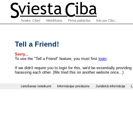
Sveiks, Cibiņ!
Meklēšana
Pirmā palīdzība
Info par Cibu...
Tell a Friend!
Sorry...
To use the "Tell a Friend" feature, you must first
login
.
If we didn't require you to login for this, we'd be essentially provi
harassing each other. (We tried this on another website once...)
Lietošanas noteikumi
Informācijas privātums
Juridiskā informācija
L