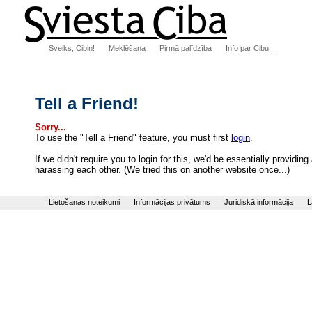
Sveiks, Cibiņ!
Meklēšana
Pirmā palīdzība
Info par Cibu...
Tell a Friend!
Sorry...
To use the "Tell a Friend" feature, you must first
login
.
If we didn't require you to login for this, we'd be essentially provi
harassing each other. (We tried this on another website once...)
Lietošanas noteikumi
Informācijas privātums
Juridiskā informācija
L