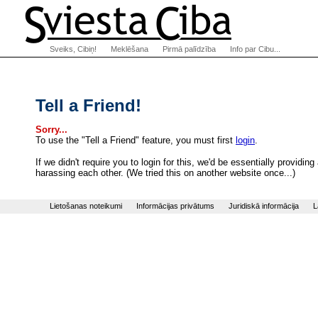
Sveiks, Cibiņ!
Meklēšana
Pirmā palīdzība
Info par Cibu...
Tell a Friend!
Sorry...
To use the "Tell a Friend" feature, you must first
login
.
If we didn't require you to login for this, we'd be essentially provi
harassing each other. (We tried this on another website once...)
Lietošanas noteikumi
Informācijas privātums
Juridiskā informācija
L