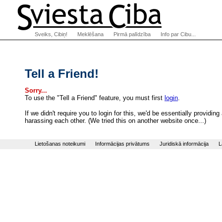
Sveiks, Cibiņ!
Meklēšana
Pirmā palīdzība
Info par Cibu...
Tell a Friend!
Sorry...
To use the "Tell a Friend" feature, you must first
login
.
If we didn't require you to login for this, we'd be essentially provi
harassing each other. (We tried this on another website once...)
Lietošanas noteikumi
Informācijas privātums
Juridiskā informācija
L