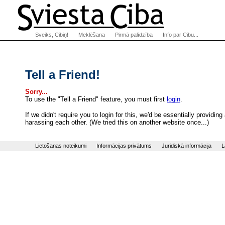
Sveiks, Cibiņ!
Meklēšana
Pirmā palīdzība
Info par Cibu...
Tell a Friend!
Sorry...
To use the "Tell a Friend" feature, you must first
login
.
If we didn't require you to login for this, we'd be essentially provi
harassing each other. (We tried this on another website once...)
Lietošanas noteikumi
Informācijas privātums
Juridiskā informācija
L