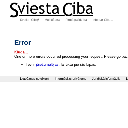
Sveiks, Cibiņ!
Meklēšana
Pirmā palīdzība
Info par Cibu...
Error
Kļūda...
One or more errors occurred processing your request. Please go back
Tev ir
jāiežurnalējas
, lai tiktu pie šīs lapas.
Lietošanas noteikumi
Informācijas privātums
Juridiskā informācija
L