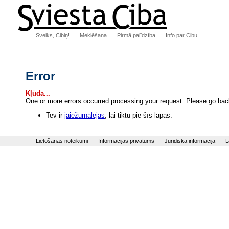
Sveiks, Cibiņ!
Meklēšana
Pirmā palīdzība
Info par Cibu...
Error
Kļūda...
One or more errors occurred processing your request. Please go back
Tev ir
jāiežurnalējas
, lai tiktu pie šīs lapas.
Lietošanas noteikumi
Informācijas privātums
Juridiskā informācija
L