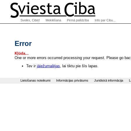
Sveiks, Cibiņ!
Meklēšana
Pirmā palīdzība
Info par Cibu...
Error
Kļūda...
One or more errors occurred processing your request. Please go back
Tev ir
jāiežurnalējas
, lai tiktu pie šīs lapas.
Lietošanas noteikumi
Informācijas privātums
Juridiskā informācija
L