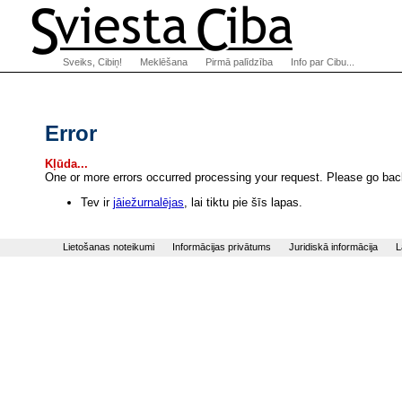
Sveiks, Cibiņ!
Meklēšana
Pirmā palīdzība
Info par Cibu...
Error
Kļūda...
One or more errors occurred processing your request. Please go back
Tev ir
jāiežurnalējas
, lai tiktu pie šīs lapas.
Lietošanas noteikumi
Informācijas privātums
Juridiskā informācija
L