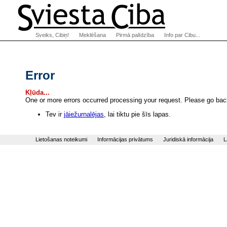
Sveiks, Cibiņ!
Meklēšana
Pirmā palīdzība
Info par Cibu...
Error
Kļūda...
One or more errors occurred processing your request. Please go back
Tev ir
jāiežurnalējas
, lai tiktu pie šīs lapas.
Lietošanas noteikumi
Informācijas privātums
Juridiskā informācija
L