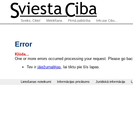
Sveiks, Cibiņ!
Meklēšana
Pirmā palīdzība
Info par Cibu...
Error
Kļūda...
One or more errors occurred processing your request. Please go back
Tev ir
jāiežurnalējas
, lai tiktu pie šīs lapas.
Lietošanas noteikumi
Informācijas privātums
Juridiskā informācija
L