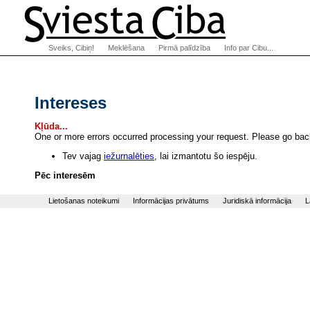
Sveiks, Cibiņ!
Meklēšana
Pirmā palīdzība
Info par Cibu...
Intereses
Kļūda...
One or more errors occurred processing your request. Please go back
Tev vajag
iežurnalēties
, lai izmantotu šo iespēju.
Pēc interesēm
Lietošanas noteikumi
Informācijas privātums
Juridiskā informācija
L