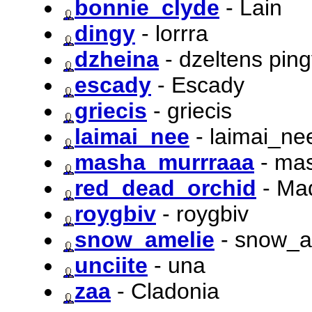
bonnie_clyde
- Lain
dingy
- lorrra
dzheina
- dzeltens ping
escady
- Escady
griecis
- griecis
laimai_nee
- laimai_ne
masha_murrraaa
- ma
red_dead_orchid
- Ma
roygbiv
- roygbiv
snow_amelie
- snow_a
unciite
- una
zaa
- Cladonia