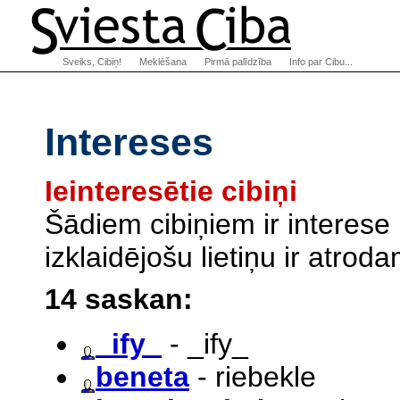
Sveiks, Cibiņ!
Meklēšana
Pirmā palīdzība
Info par Cibu...
Intereses
Ieinteresētie cibiņi
Šādiem cibiņiem ir interese
izklaidējošu lietiņu ir atro
14 saskan:
_ify_
- _ify_
beneta
- riebekle