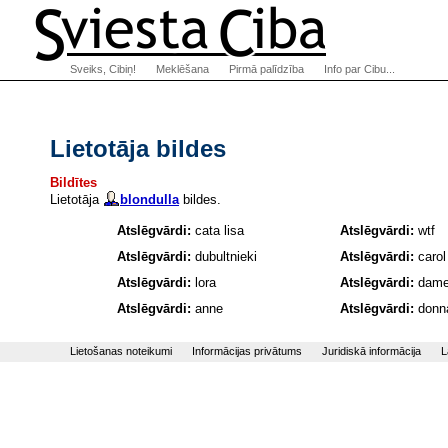
Sveiks, Cibiņ!
Meklēšana
Pirmā palīdzība
Info par Cibu...
Lietotāja bildes
Bildītes
Lietotāja
blondulla
bildes.
Atslēgvārdi:
cata lisa
Atslēgvārdi:
wtf
Atslēgvārdi:
dubultnieki
Atslēgvārdi:
carol
Atslēgvārdi:
lora
Atslēgvārdi:
dame 
Atslēgvārdi:
anne
Atslēgvārdi:
donna
Lietošanas noteikumi
Informācijas privātums
Juridiskā informācija
L